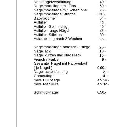
Naturnagelverstärkung                     
  49.-
Nagelmodellage mit Tips                  
  69.-
Nagelmodellage mit Schablone       
  75.-
Nagelmodellage Stilettos
120.-
Babyboomer               
  54.-
Auffüllen 
  45.-
Auffüllen Gel milchig                                          
  49.-
Auffüllen lange Nägel                      
  47.-
Auffüllen Stilettos                            
  80.-
Aufarbeitung nach 2 Wochen         
  25.-
Nagelmodellage ablösen / Pflege   
  25.-
Nagellack                                          
  10.-
Nägel kürzen und Nagellack           
  15.-
French / Farbe                                   
    9.-
Gesamter Nagel mit Farbverlauf
( je Nagel )                                      
0,90.-
Nagellackentfernung                         
     2.-
Camouflage 
     4.-
med. Fußpflege
ab 58.-
med. Maniküre                                       
ab 32.-
Schmucknagel                              
0,50.-