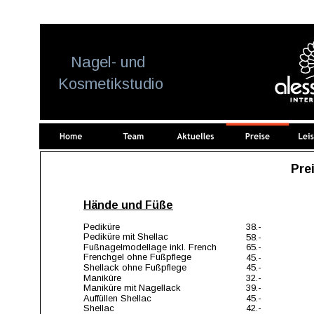
Update cookies preferences
    Nagel- und
 Kosmetikstudio
Prei
Hände und Füße
Pediküre
38.-
Pediküre mit Shellac                                             
  58.-
Fußnagelmodellage inkl. French
  65.-
Frenchgel ohne Fußpflege
  45.-
Shellack ohne Fußpflege    
  45.-
Maniküre
  32.-
Maniküre mit Nagellack                                            
  39.-
Auffüllen Shellac                                               
  45.-
Shellac                                               
  42.-